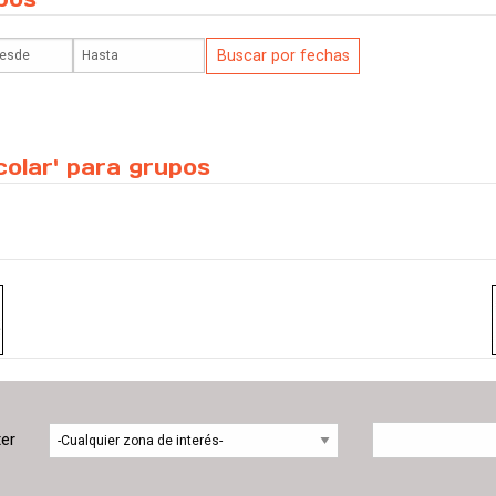
colar' para grupos
ter