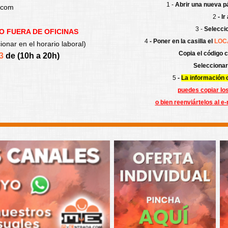
1 -
Abrir una nueva p
.com
2
- I
3 -
Selecci
 FUERA DE OFICINAS
4
- Poner en la casilla el
LOC
nar en el horario laboral)
Copia el código c
43
de (10h a 20h)
Seleccionar
5
-
La información c
puedes copiar lo
o bien reenviártelos al e