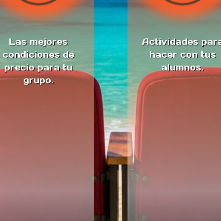
Las mejores
Actividades par
condiciones de
hacer con tus
precio para tu
alumnos.
grupo.