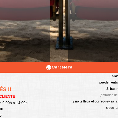
Cartelera
En lo
pueden entra
ÉS !!
Si has 
(entradas de 
 CLIENTE
y no te llega el correo
revisa la
e 9:00h a 14:00h
sigue la
0h.
0