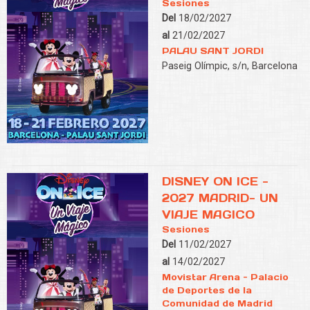
Sesiones
Del
18/02/2027
al
21/02/2027
PALAU SANT JORDI
Paseig Olímpic, s/n, Barcelona
DISNEY ON ICE -
2027 MADRID- UN
VIAJE MAGICO
Sesiones
Del
11/02/2027
al
14/02/2027
Movistar Arena - Palacio
de Deportes de la
Comunidad de Madrid