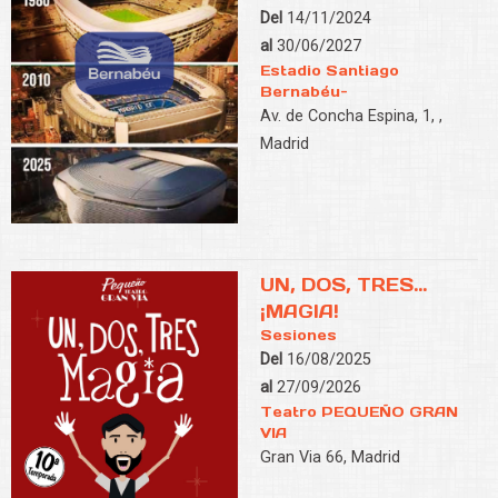
Del
14/11/2024
al
30/06/2027
Estadio Santiago
Bernabéu-
Av. de Concha Espina, 1, ,
Madrid
UN, DOS, TRES...
¡MAGIA!
Sesiones
Del
16/08/2025
al
27/09/2026
Teatro PEQUEÑO GRAN
VIA
Gran Via 66, Madrid