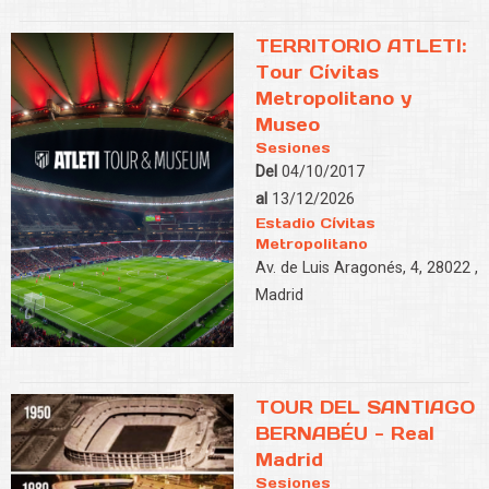
TERRITORIO ATLETI:
Tour Cívitas
Metropolitano y
Museo
Sesiones
Del
04/10/2017
al
13/12/2026
Estadio Cívitas
Metropolitano
Av. de Luis Aragonés, 4, 28022 ,
Madrid
TOUR DEL SANTIAGO
BERNABÉU - Real
Madrid
Sesiones