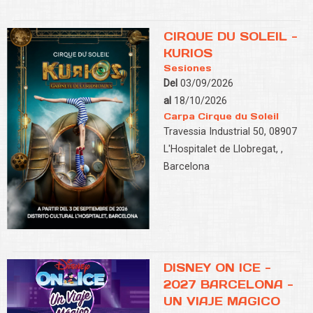
CIRQUE DU SOLEIL -
KURIOS
Sesiones
Del
03/09/2026
al
18/10/2026
Carpa Cirque du Soleil
Travessia Industrial 50, 08907
L'Hospitalet de Llobregat, ,
Barcelona
DISNEY ON ICE -
2027 BARCELONA -
UN VIAJE MAGICO