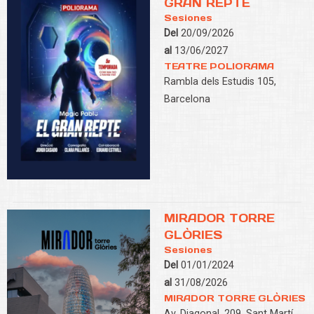
GRAN REPTE
Sesiones
Del
20/09/2026
al
13/06/2027
TEATRE POLIORAMA
Rambla dels Estudis 105,
Barcelona
MIRADOR TORRE
GLÒRIES
Sesiones
Del
01/01/2024
al
31/08/2026
MIRADOR TORRE GLÒRIES
Av. Diagonal, 209, Sant Martí,