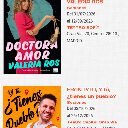
VALERIA ROS
Sesiones
Del
31/07/2026
al
12/09/2026
TEATRO SOFÍA
Gran Vía, 70, Centro, 28013 ,
MADRID
FRAN PATI, Y tú,
¿tienes un pueblo?
Sesiones
Del
03/10/2026
al
26/12/2026
Teatro Capitol Gran Via