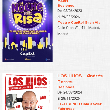
RISA
Sesiones
Del
03/06/2023
al
29/08/2026
Teatro Capitol Gran Via
Calle Gran Vía, 41 - Madrid,
Madrid
LOS HIJOS - Andrés
Torres
Sesiones
Del
24/08/2024
al
28/11/2026
TEATRENEU Sala Xavier
Fábregas