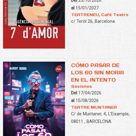
Del
23/10/2026
al
15/01/2027
TEATRENEU, Café Teatro
c/ Teròl 26, Barcelona
CÓMO PASAR DE
LOS 60 SIN MORIR
EN EL INTENTO
Sesiones
Del
17/04/2026
al
15/08/2026
TEATRE MUNTANER
C/ de Muntaner, 4, L'Eixample,
08011 , BARCELONA