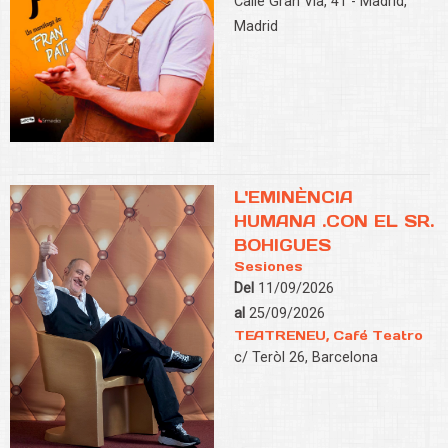
Calle Gran Vía, 41 - Madrid,
Madrid
L'EMINÈNCIA
HUMANA .CON EL SR.
BOHIGUES
Sesiones
Del
11/09/2026
al
25/09/2026
TEATRENEU, Café Teatro
c/ Teròl 26, Barcelona