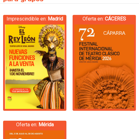
Imprescindible en:
Madrid
Oferta en:
CÁCERES
Oferta en:
Mérida