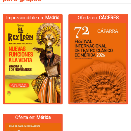
Imprescindible en:
Madrid
Oferta en:
CÁCERES
Oferta en:
Mérida