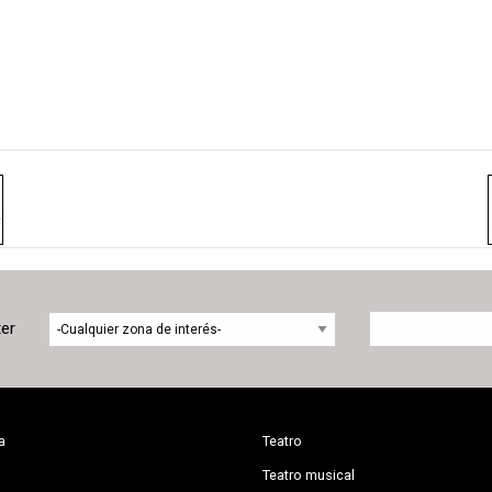
ter
a
Teatro
Teatro musical