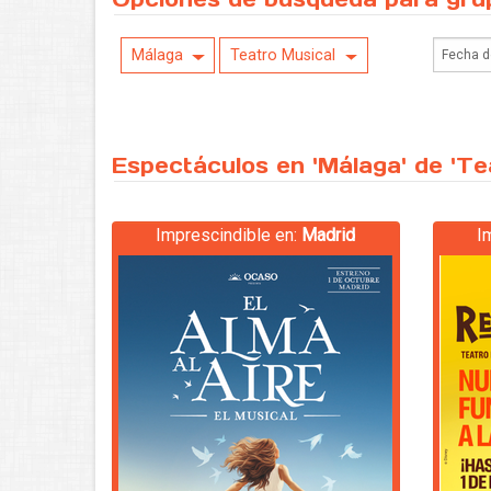
Málaga
Teatro Musical
Espectáculos en 'Málaga' de 'Te
Imprescindible en:
Madrid
I