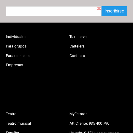
Inscribirse
Individuales
Tu reserva
Para grupos
Cartelera
Para escuelas
Contacto
Empresas
Teatro
MyEntrada
Teatro musical
Att Cliente: 935 400 790
Familiar
Horario: 9-17 Lunes a viernes