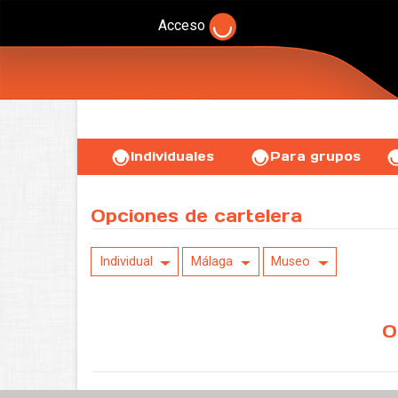
Acceso
Individuales
Para grupos
Opciones de cartelera
Individual
Málaga
Museo
O