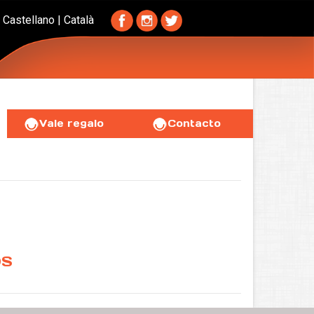
Castellano
|
Català
Vale regalo
Contacto
OS