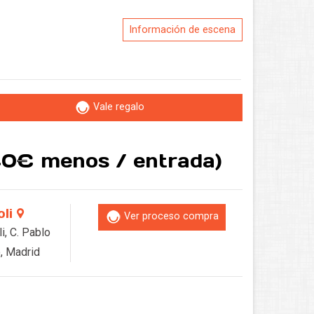
Información de escena
Vale regalo
.40€ menos / entrada)
oli
Ver proceso compra
i, C. Pablo
, Madrid