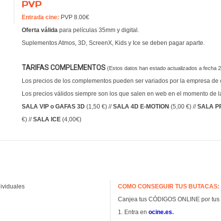
PVP
Entrada cine:
PVP 8.00€
Oferta válida
para películas 35mm y digital.
Suplementos Atmos, 3D, ScreenX, Kids y Ice se deben pagar aparte.
TARIFAS COMPLEMENTOS
(Estos datos han estado actualizados a fecha 
Los precios de los complementos pueden ser variados por la empresa de ci
Los precios válidos siempre son los que salen en web en el momento de l
SALA VIP o
GAFAS 3D
(1,50 €) //
SALA 4D E-MOTION
(5,00 €) //
SALA P
€) //
SALA ICE
(4,00€)
ividuales
COMO CONSEGUIR TUS BUTACAS:
Canjea tus CÓDIGOS ONLINE por tus 
1. Entra en
ocine.es
.