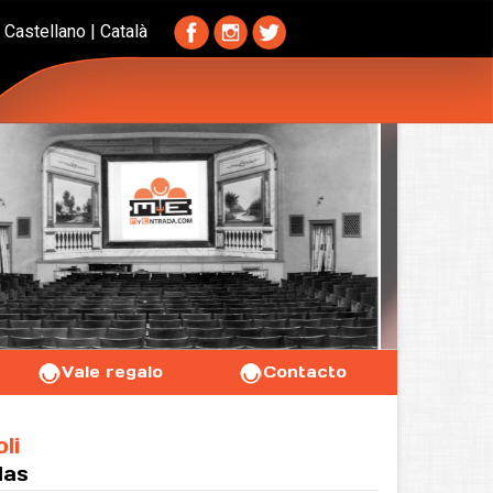
Castellano
|
Català
Vale regalo
Contacto
li
las