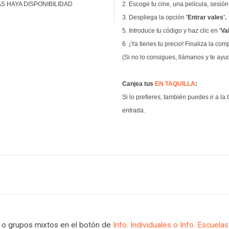
 HAYA DISPONIBILIDAD
2. Escoge tu cine, una película, sesió
3. Despliega la opción
'Entrar vales'
.
5. Introduce tu código y haz clic en
'Va
6. ¡Ya tienes tu precio! Finaliza la co
(Si no lo consigues, llámanos y te ay
Canjea tus
EN TAQUILLA
:
Si lo prefieres, también puedes ir a la 
entrada.
l o grupos mixtos en el botón de
Info. Individuales o Info. Escuela