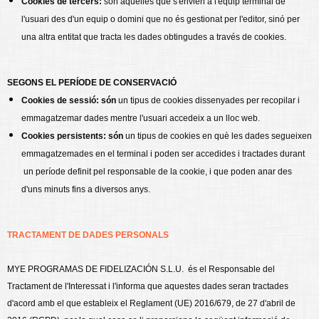
Cookies de tercers:
són aquelles que s'envien a l'equip terminal de
l'usuari des d'un equip o domini que no és gestionat per l'editor, sinó per
una altra entitat que tracta les dades obtingudes a través de cookies.
SEGONS EL PERÍODE DE CONSERVACIÓ
Cookies de sessió: són
un tipus de cookies dissenyades per recopilar i
emmagatzemar dades mentre l'usuari accedeix a un lloc web.
Cookies persistents: són
un tipus de cookies en què les dades segueixen
emmagatzemades en el terminal i poden ser accedides i tractades durant
un període definit pel responsable de la cookie, i que poden anar des
d'uns minuts fins a diversos anys.
TRACTAMENT DE DADES PERSONALS
MYE PROGRAMAS DE FIDELIZACIÓN S.L.U. és el Responsable del
Tractament de l'Interessat i l'informa que aquestes dades seran tractades
d'acord amb el que estableix el Reglament (UE) 2016/679, de 27 d'abril de