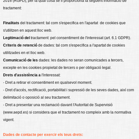
2016 (RGPD), per la qual cosa se li proporciona la següent informació de
tractament:
Finalitats
del tractament: tal com s'especifica en l'apartat de cookies que
s'utilitzen en aquest lloc web.
Legitimació del
tractament: pel consentiment de l'interessat (art. 6.1 GDPR).
Criteris de retenció
de dades: tal com s'especifica a l'apartat de cookies
utilitzades en el lloc web.
Comunicació de les
dades: les dades no seran comunicades a tercers,
excepte en les cookies propietat de tercers o per obligació legal.
Drets d'assistència a
l'interessat:
- Dret a retirar el consentiment en qualsevol moment.
- Dret d'accés, rectificació, portabilitat i supressió de les seves dades, així com
delimitació o oposició al seu tractament.
- Dret a presentar una reclamació davant l'Autoritat de Supervisió
(www.aepd.es) si considera que el tractament no compleix amb la normativa
vigent.
Dades de contacte per exercir els teus drets: