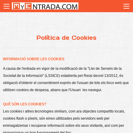
Política de Cookies
INFORMACIÓ SOBRE LES COOKIES
A causa de l'entrada en vigor de la modificació de la "Llei de Serveis de la
Societat de la Informació" (LSSICE) establerta pel Reial decret 13/2012, és
obligació d'obtenir el consentiment exprés de l'usuari de tots els llocs web que
utilitzen cookies de despesa, abans que l'Usuari les navegui.
QUÈ SÓN LES COOKIES?
Les cookies i altres tecnologies similars, com ara objectes compartits locals,
cookies flash o píxels, són eines utilitzades pels servidors web per
emmagatzemar i recuperar informació sobre els seus visitants, així com per
proporcionar un bon funcionament del lloc.