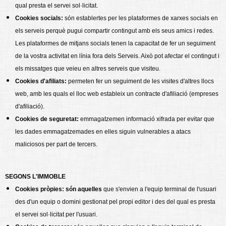
qual presta el servei sol·licitat.
Cookies socials:
són establertes per les plataformes de xarxes socials en
els serveis perquè pugui compartir contingut amb els seus amics i redes.
Les plataformes de mitjans socials tenen la capacitat de fer un seguiment
de la vostra activitat en línia fora dels Serveis. Això pot afectar el contingut i
els missatges que veieu en altres serveis que visiteu.
Cookies d'afiliats:
permeten fer un seguiment de les visites d'altres llocs
web, amb les quals el lloc web estableix un contracte d'afiliació (empreses
d'afiliació).
Cookies de seguretat:
emmagatzemen informació xifrada per evitar que
les dades emmagatzemades en elles siguin vulnerables a atacs
maliciosos per part de tercers.
SEGONS L'IMMOBLE
Cookies pròpies: són aquelles
que s'envien a l'equip terminal de l'usuari
des d'un equip o domini gestionat pel propi editor i des del qual es presta
el servei sol·licitat per l'usuari.