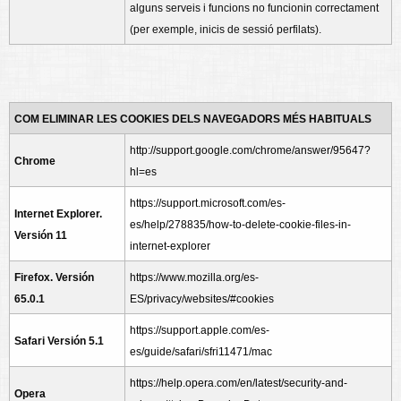
alguns serveis i funcions no funcionin correctament
(per exemple, inicis de sessió perfilats).
COM ELIMINAR LES COOKIES DELS NAVEGADORS MÉS HABITUALS
http://support.google.com/chrome/answer/95647?
Chrome
hl=es
https://support.microsoft.com/es-
Internet Explorer.
es/help/278835/how-to-delete-cookie-files-in-
Versión 11
internet-explorer
Firefox. Versión
https://www.mozilla.org/es-
65.0.1
ES/privacy/websites/#cookies
https://support.apple.com/es-
Safari Versión 5.1
es/guide/safari/sfri11471/mac
https://help.opera.com/en/latest/security-and-
Opera