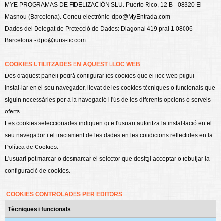
MYE PROGRAMAS DE FIDELIZACIÓN SLU. Puerto Rico, 12 B - 08320 El
Masnou (Barcelona). Correu electrònic:
dpo@MyEntrada.com
Dades del Delegat de Protecció de Dades: Diagonal 419 pral 1 08006
Barcelona -
dpo@iuris-tic.com
COOKIES UTILITZADES EN AQUEST LLOC WEB
Des d'aquest panell podrà configurar les cookies que el lloc web pugui
instal·lar en el seu navegador, llevat de les cookies tècniques o funcionals que
siguin necessàries per a la navegació i l'ús de les diferents opcions o serveis
oferts.
Les cookies seleccionades indiquen que l'usuari autoritza la instal·lació en el
seu navegador i el tractament de les dades en les condicions reflectides en la
Política de Cookies.
L'usuari pot marcar o desmarcar el selector que desitgi acceptar o rebutjar la
configuració de cookies.
COOKIES CONTROLADES PER EDITORS
Tècniques i funcionals