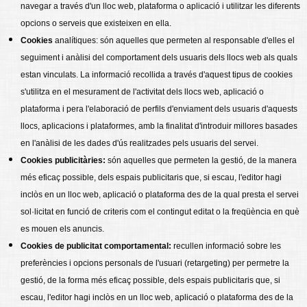
navegar a través d'un lloc web, plataforma o aplicació i utilitzar les diferents
opcions o serveis que existeixen en ella.
Cookies
analítiques: són aquelles que permeten al responsable d'elles el
seguiment i anàlisi del comportament dels usuaris dels llocs web als quals
estan vinculats. La informació recollida a través d'aquest tipus de cookies
s'utilitza en el mesurament de l'activitat dels llocs web, aplicació o
plataforma i pera l'elaboració de perfils d'enviament dels usuaris d'aquests
llocs, aplicacions i plataformes, amb la finalitat d'introduir millores basades
en l'anàlisi de les dades d'ús realitzades pels usuaris del servei.
Cookies publicitàries:
són aquelles que permeten la gestió, de la manera
més eficaç possible, dels espais publicitaris que, si escau, l'editor hagi
inclòs en un lloc web, aplicació o plataforma des de la qual presta el servei
sol·licitat en funció de criteris com el contingut editat o la freqüència en què
es mouen els anuncis.
Cookies de publicitat comportamental:
recullen informació sobre les
preferències i opcions personals de l'usuari (retargeting) per permetre la
gestió, de la forma més eficaç possible, dels espais publicitaris que, si
escau, l'editor hagi inclòs en un lloc web, aplicació o plataforma des de la