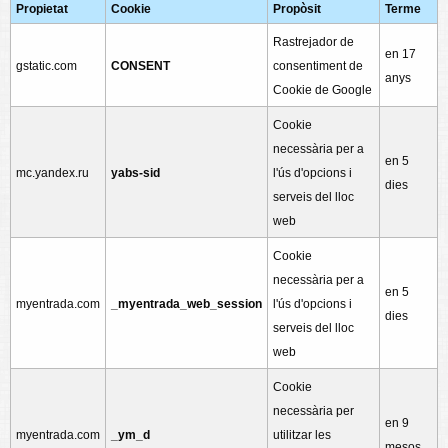
Propietat
Cookie
Propòsit
Terme
Rastrejador de
en 17
gstatic.com
CONSENT
consentiment de
anys
Cookie de Google
Cookie
necessària per a
en 5
mc.yandex.ru
yabs-sid
l'ús d'opcions i
dies
serveis del lloc
web
Cookie
necessària per a
en 5
myentrada.com
_myentrada_web_session
l'ús d'opcions i
dies
serveis del lloc
web
Cookie
necessària per
en 9
myentrada.com
_ym_d
utilitzar les
mesos