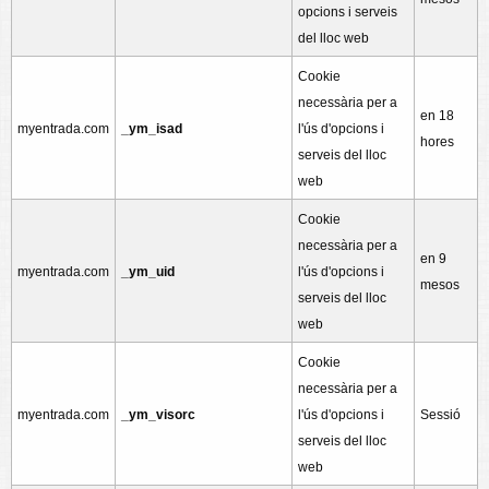
opcions i serveis
del lloc web
Cookie
necessària per a
en 18
myentrada.com
_ym_isad
l'ús d'opcions i
hores
serveis del lloc
web
Cookie
necessària per a
en 9
myentrada.com
_ym_uid
l'ús d'opcions i
mesos
serveis del lloc
web
Cookie
necessària per a
myentrada.com
_ym_visorc
l'ús d'opcions i
Sessió
serveis del lloc
web