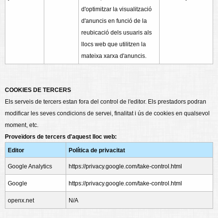
d'optimitzar la visualització
d'anuncis en funció de la
reubicació dels usuaris als
llocs web que utilitzen la
mateixa xarxa d'anuncis.
COOKIES DE TERCERS
Els serveis de tercers estan fora del control de l'editor. Els prestadors podran
modificar les seves condicions de servei, finalitat i ús de cookies en qualsevol
moment, etc.
Proveïdors de tercers d'aquest lloc web:
Editor
Política de privacitat
Google Analytics
https://privacy.google.com/take-control.html
Google
https://privacy.google.com/take-control.html
openx.net
N/A