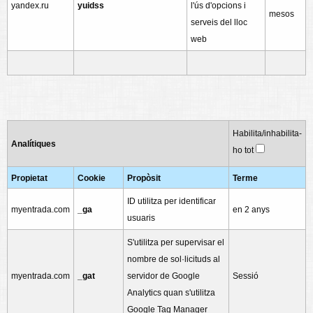
yandex.ru
yuidss
l'ús d'opcions i
mesos
serveis del lloc
web
Habilita/inhabilita-
Analítiques
ho tot
Propietat
Cookie
Propòsit
Terme
ID utilitza per identificar
myentrada.com
_ga
en 2 anys
usuaris
S'utilitza per supervisar el
nombre de sol·licituds al
myentrada.com
_gat
servidor de Google
Sessió
Analytics quan s'utilitza
Google Tag Manager