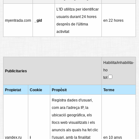
L'ID utilitza per identificar
usuaris durant 24 hores
myentrada.com
_gid
en 22 hores
després de l'última
activitat
Habilita/inhabilita-
ho
Publicitaries
tot
Propietat
Cookie
Propòsit
Terme
Registra dades d'usuari,
com ara l'adreça IP, la
ubicació geogràfica, els
llocs web visualitzats i els
anuncis als quals ha fet clic
yandex.ru
i
l'usuari, amb la finalitat
en 10 anys