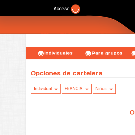
Acceso
Individuales
Para grupos
Opciones de cartelera
Individual
FRANCIA
Niños
O