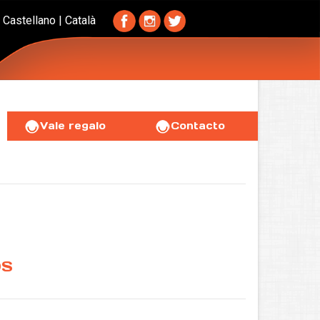
Castellano
|
Català
Vale regalo
Contacto
OS