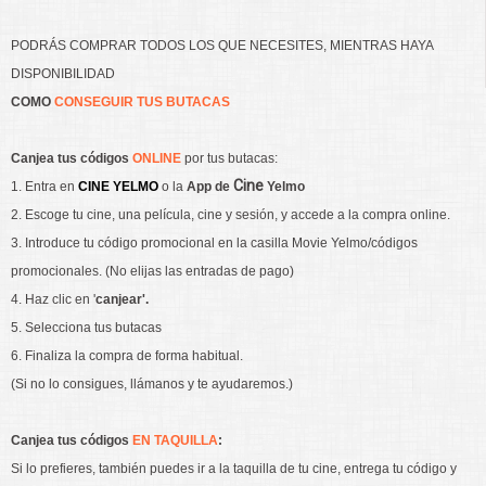
PODRÁS COMPRAR TODOS LOS QUE NECESITES, MIENTRAS HAYA
DISPONIBILIDAD
COMO
CONSEGUIR TUS BUTACAS
Canjea tus
códigos
ONLINE
por tus butacas:
Cine
1. Entra en
CINE YELMO
o la
App de
Yelmo
2. Escoge tu cine, una película, cine y sesión, y accede a la compra online.
3. Introduce tu código promocional en la casilla Movie Yelmo/códigos
promocionales. (No elijas las entradas de pago)
4. Haz clic en '
canjear'.
5. Selecciona tus butacas
6. Finaliza la compra de forma habitual.
(Si no lo consigues, llámanos y te ayudaremos.)
Canjea tus códigos
EN TAQUILLA
:
Si lo prefieres, también puedes ir a la taquilla de tu cine, entrega tu código y