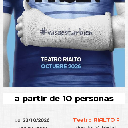
Washington D.C. en 2015 y su posterior éxito en Off-Broadway y Broadway. Su
fuerza reside en un retrato profundamente humano de la adolescencia, la
soledad y la necesidad universal de pertenecer.
La obra narra la historia de un adolescente con trastorno de ansiedad que,
tras el suicidio de un compañero conflictivo del instituto, se ve envuelto en un
malentendido que cambiará su vida. La familia del joven fallecido cree que
ambos eran íntimos amigos, y Evan deberá decidir entre revelar la verdad o
sostener una mentira que le acerca, por primera vez, a la vida que siempre
soñó. Un musical que invita a reflexionar sobre la salud mental, el deseo de
encajar y la búsqueda de identidad.
En el Teatro Rialto.
a partir de 10 personas
Teatro RIALTO
23/10/2026
Del
Gran Vía, 54, Madrid