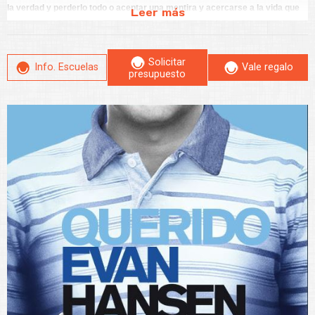
la verdad y perderlo todo o aceptar una mentira y acercarse a la vida que
Leer más
siempre soñó
.
A medida que se desarrolla la historia Evan navega por las complejidades de
Solicitar
la verdad, la conexión y la autoaceptación en un mundo en el que en general
Info. Escuelas
Vale regalo
presupuesto
se siente aislado.
Una innovadora puesta en escena permite representar el impacto de las redes
sociales en las vidas de los diferentes personajes, pero sin perder el foco en la
interpretación y la emoción, que son la seña de identidad de este musical.
Después de emocionar a millones de espectadores en Broadway y Londres,
llega a Madrid por tiempo limitado, uno de los musicales más influyentes de la
última década.
Reconocimientos
Querido Evan Hansen
llega a Madrid de la mano de
ATG Entertainment
.
Ganador de
seis premios Tony
, incluido el de
Mejor Musical
, este espectáculo
—con libreto de
Steven Levenson
y música y letras de
Benj Pasek y Justin
Paul
— se ha convertido en un fenómeno internacional desde su estreno en