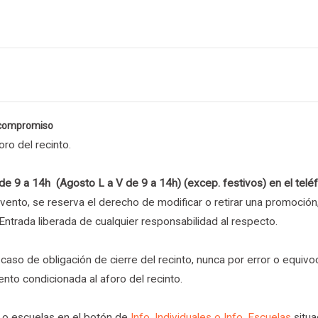
n compromiso
ro del recinto.
 de 9 a 14h (Agosto L a V de 9 a 14h) (excep. festivos) en el t
to, se reserva el derecho de modificar o retirar una promoción, 
ntrada liberada de cualquier responsabilidad al respecto.
 de obligación de cierre del recinto, nunca por error o equivo
nto condicionada al aforo del recinto.
l o escuelas en el botón de
Info. Individuales o Info. Escuelas
situ