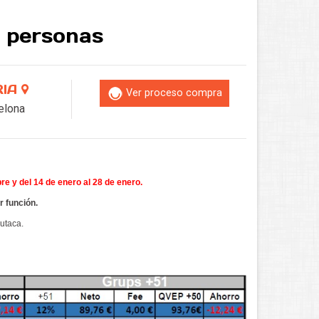
0 personas
RIA
Ver proceso compra
celona
e y del 14 de enero al 28 de enero.
 función.
butaca.