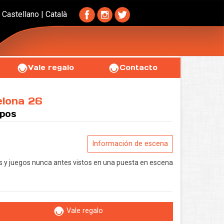
Castellano
|
Català
Vale regalo
Contacto
lona 26
upos
Información de escena
tas y juegos nunca antes vistos en una puesta en escena
Vale regalo