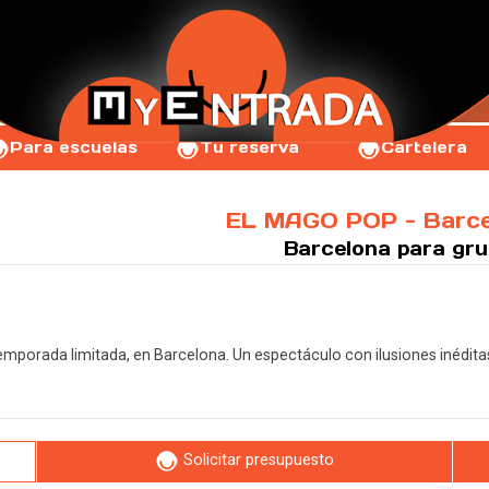
Para escuelas
Tu reserva
Cartelera
EL MAGO POP - Barce
Barcelona
para gr
 temporada limitada, en Barcelona. Un espectáculo con ilusiones inédi
Solicitar presupuesto