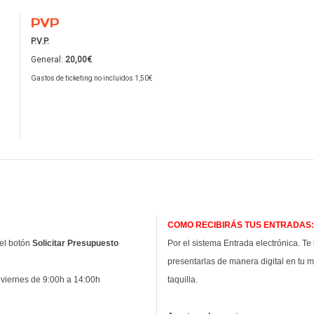
PVP
P.V.P.
General:
20,00€
Gastos de ticketing no incluidos 1,50€
COMO RECIBIRÁS TUS ENTRADAS:
el botón
Solicitar Presupuesto
Por el sistema Entrada electrónica. Te
presentarlas de manera digital en tu mó
y viernes de 9:00h a 14:00h
taquilla.