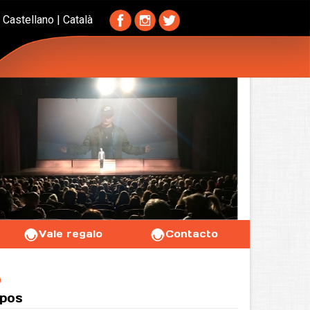
Castellano
|
Català
Vale regalo
Contacto
O
upos