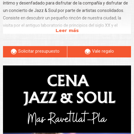
íntimo y desenfadado para disfrutar de la compañía y disfrutar de
un concierto de Jazz & Soul por parte de artistas consolidados.
Consiste en descubrir un pequeño rincón de nuestra ciudad; la
visita por el antiguo laboratorio de principios del siglo XX y el
Leer más
museo del mueble antiguo más importante de Europa, seguido de
una deliciosa cena Jazz en la Casa-museo Núria Pla. Concluyendo
con el concierto homenaje a la música vertiginosa y visceral del
Solicitar presupuesto
Vale regalo
Jazz & Soul. ¡Llenémonos de Jazz!