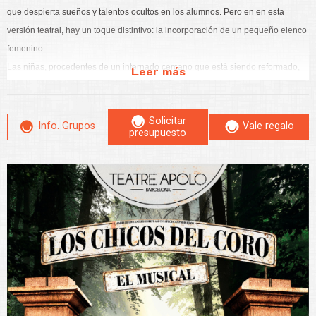
que despierta sueños y talentos ocultos en los alumnos. Pero en en esta
versión teatral, hay un toque distintivo: la incorporación de un pequeño elenco
femenino.
Las niñas, procedentes de un internado cercano que está siendo reformado,
Leer más
se unen temporalmente a Fond de l’Étang bajo la tutela de la Profesora
Langlois. Este nuevo personaje, que reemplaza al tradicional profesor de
Solicitar
matemáticas visto en la película, aporta un ángulo fresco a la historia,
Info. Grupos
Vale regalo
presupuesto
mostrando cómo la música consigue unir a chicos y chicas en un entorno lleno
de desafíos. La combinación de voces infantiles y un enfoque renovado en la
enseñanza transforma el internado, haciendo de la música un puente hacia la
esperanza y la amistad.
El proyecto está a cargo de un equipo creativo español de primer nivel, con
dirección de Juan Lluis Iborra y adaptación de Pedro Villora. El elenco está
formado por Manu Rodríguez, Rafa Castejón, Chus Herranz, Lourdes
Zamalloa, Rubén Yuste, Israel Menéndez y Fran del Pino, junto a una coral de
más de 25 niños de entre 7 y 17 años que dan vida a esta emocionante
historia.