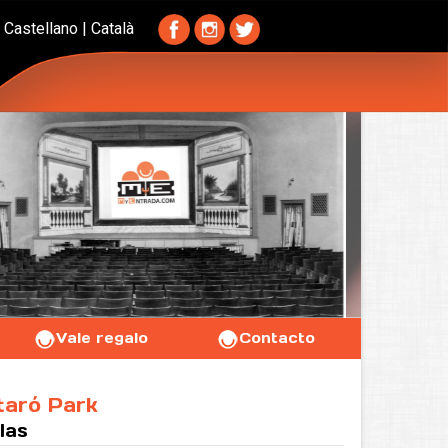
Castellano
|
Català
Vale regalo
Contacto
taró Park
las