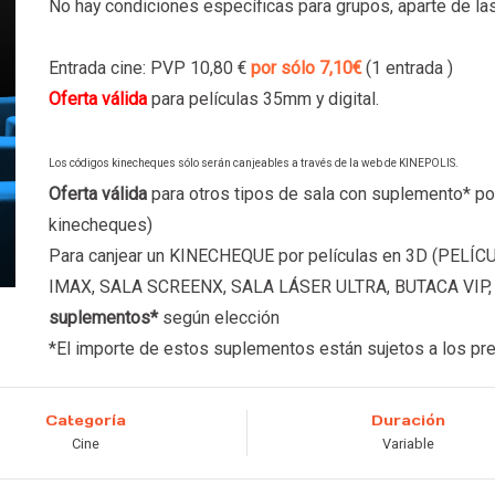
No hay condiciones específicas para grupos, aparte de las 
Entrada cine: PVP 10,80 €
por sólo 7,10€
(1 entrada )
Oferta válida
para películas 35mm y digital.
Los códigos kinecheques sólo serán canjeables a través de la web de KINEPOLIS.
Oferta válida
para otros tipos de sala con suplemento* por
kinecheques)
Para canjear un KINECHEQUE por películas en 3D (PELÍ
IMAX,
SALA SCREENX,
SALA LÁSER ULTRA, BUTACA VIP
suplementos*
según elección
*El importe de estos suplementos están sujetos a los pre
Categoría
Duración
Cine
Variable