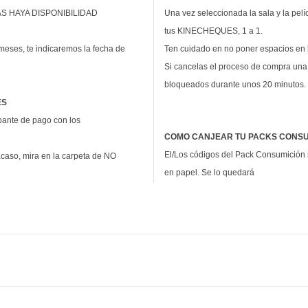
 HAYA DISPONIBILIDAD
Una vez seleccionada la sala y la pelí
tus KINECHEQUES, 1 a 1.
meses, te indicaremos la fecha de
Ten cuidado en no poner espacios en b
Si cancelas el proceso de compra un
bloqueados durante unos 20 minutos. 
ES
bante de pago con los
COMO CANJEAR TU PACKS CONSU
El/Los códigos del Pack Consumición 
 acaso, mira en la carpeta de NO
en papel. Se lo quedará