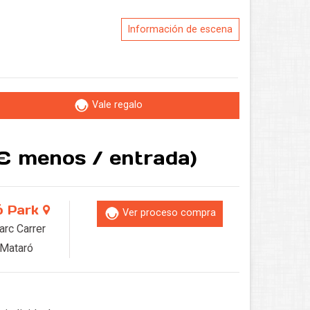
Información de escena
Vale regalo
0€ menos / entrada)
ó Park
Ver proceso compra
rc Carrer
 Mataró