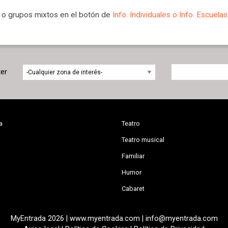
l o grupos mixtos en el botón de
Info. Individuales o Info. Escuela
ter
a
Teatro
Teatro musical
Familiar
Humor
Cabaret
MyEntrada 2026 | www.myentrada.com | info@myentrada.com