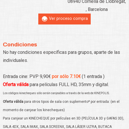
08940 Cornellà de Llobregat,
, Barcelona
Ver proceso compra
Condiciones
No hay condiciones específicas para grupos, aparte de las
individuales.
Entrada cine: PVP 9,90€
por sólo 7.10€
(1 entrada )
Oferta válida
para películas FULL HD, 35mm y digital.
Los códigos kinecheques sólo serán canjeables a través de la web de KINEPOLIS.
Oferta válida
para otros tipos de sala con suplemento* por entrada: (en el
momento de canjear los kinecheques)
Para canjear un KINECHEQUE por películas en 3D (PELÍCULA 3D y GAFAS 3D),
SALA 4DX, SALA IMAX,
SALA SCREENX,
SALA LÁSER ULTRA, BUTACA