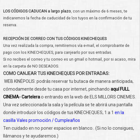
LOS CÓDIGOS CADUCAN a largo plazo
, con un máximo de 6 meses, te
indicaremos la fecha de caducidad de los tuyos en la confirmación de tu
reserva.
RECEPCIÓN DE CORREO CON TUS CÓDIGOS KINECHEQUES
Una vez realizada la compra, remitiremos vía e-mail, el comprobante de
pago con los KINECHEQUES, para canjearlo por sus entradas.
Si no recibes el correo y tu correo es un gmail o hotmail, por si acaso, mira
en la carpeta de NO DESEADOS.
COMO CANJEAR TUS KINECHEQUES POR ENTRADAS:
WEB KINÉPOLIS: podrás reservar tu butaca de manera anticipada,
cómodamente desde tu casa por internet, pinchando
aquí FULL
CINEMA- Cartelera
o entrando en la web de ELS MILLORS CINEMES.
Una vez seleccionada la sala y la película se te abrirá una pantalla
donde introducir los códigos de tus KINECHEQUES, 1 a 1
en la
casilla Vales promoción / Cumpleaños
Ten cuidado en no poner espacios en blanco.. (Si no lo consigues,
llámanos y te ayudaremos.)