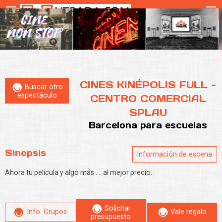
CINES KINÉPOLIS FULL -
Buscar otro
espectáculo
CENTRO COMERCIAL
SPLAU
Barcelona
para escuelas
Sinopsis
Información de escena
Ahora tu película y algo más..... al mejor precio.
Solicitar
Info. Grupos
Vale regalo
presupuesto