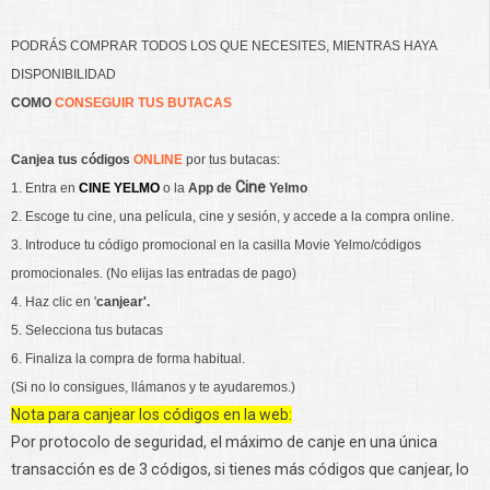
PODRÁS COMPRAR TODOS LOS QUE NECESITES, MIENTRAS HAYA
DISPONIBILIDAD
COMO
CONSEGUIR TUS BUTACAS
Canjea tus
códigos
ONLINE
por tus butacas:
Cine
1. Entra en
CINE YELMO
o la
App de
Yelmo
2. Escoge tu cine, una película, cine y sesión, y accede a la compra online.
3. Introduce tu código promocional en la casilla Movie Yelmo/códigos
promocionales. (No elijas las entradas de pago)
4. Haz clic en '
canjear'.
5. Selecciona tus butacas
6. Finaliza la compra de forma habitual.
(Si no lo consigues, llámanos y te ayudaremos.)
Nota para canjear los códigos en la web:
Por protocolo de seguridad, el máximo de canje en una única
transacción es de 3 códigos, si tienes más códigos que canjear, lo