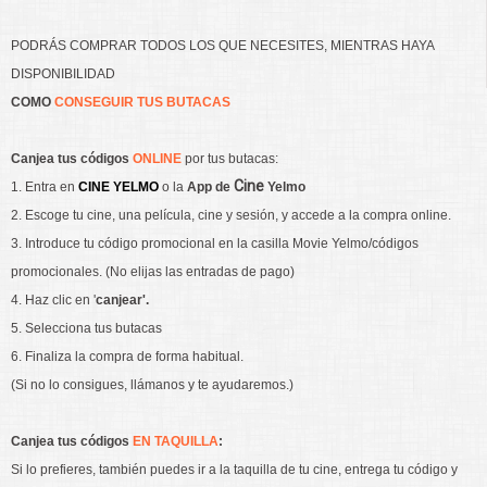
PODRÁS COMPRAR TODOS LOS QUE NECESITES, MIENTRAS HAYA
DISPONIBILIDAD
COMO
CONSEGUIR TUS BUTACAS
Canjea tus
códigos
ONLINE
por tus butacas:
Cine
1. Entra en
CINE YELMO
o la
App de
Yelmo
2. Escoge tu cine, una película, cine y sesión, y accede a la compra online.
3. Introduce tu código promocional en la casilla Movie Yelmo/códigos
promocionales. (No elijas las entradas de pago)
4. Haz clic en '
canjear'.
5. Selecciona tus butacas
6. Finaliza la compra de forma habitual.
(Si no lo consigues, llámanos y te ayudaremos.)
Canjea tus códigos
EN TAQUILLA
:
Si lo prefieres, también puedes ir a la taquilla de tu cine, entrega tu código y