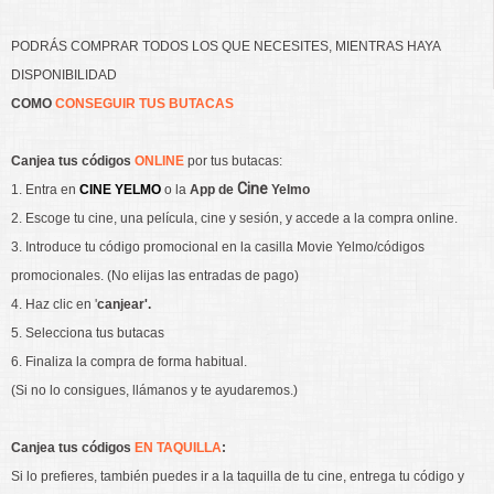
PODRÁS COMPRAR TODOS LOS QUE NECESITES, MIENTRAS HAYA
DISPONIBILIDAD
COMO
CONSEGUIR TUS BUTACAS
Canjea tus
códigos
ONLINE
por tus butacas:
Cine
1. Entra en
CINE YELMO
o la
App de
Yelmo
2. Escoge tu cine, una película, cine y sesión, y accede a la compra online.
3. Introduce tu código promocional en la casilla Movie Yelmo/códigos
promocionales. (No elijas las entradas de pago)
4. Haz clic en '
canjear'.
5. Selecciona tus butacas
6. Finaliza la compra de forma habitual.
(Si no lo consigues, llámanos y te ayudaremos.)
Canjea tus códigos
EN TAQUILLA
:
Si lo prefieres, también puedes ir a la taquilla de tu cine, entrega tu código y