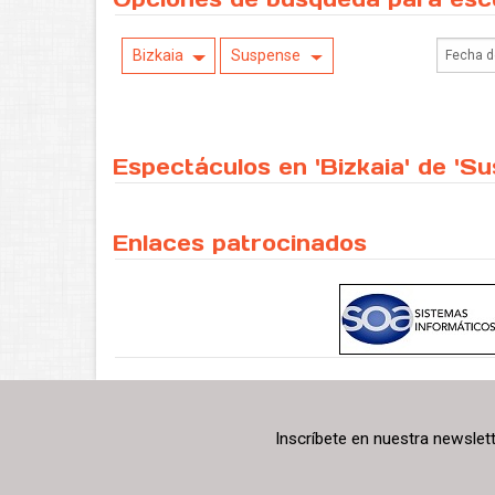
Bizkaia
Suspense
Espectáculos en 'Bizkaia' de 'S
Enlaces patrocinados
Inscríbete en nuestra newslet