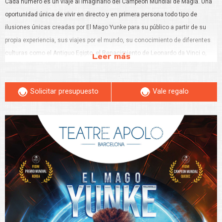
Cada número es un viaje al imaginario del Campeón Mundial de Magia. Una
oportunidad única de vivir en directo y en primera persona todo tipo de
ilusiones únicas creadas por El Mago Yunke para su público a partir de su
propia experiencia, sus viajes por el mundo, su conocimiento de diferentes
culturas como el Antiguo Egipto, el Renacimiento de Leonardo da Vinci o,
Leer más
incluso, a un Futuro cercano. Si por algo destaca especialmente El Mago
Yunke es por su magia de autor, que le hace tener un estilo propio que le ha
Solicitar presupuesto
Vale regalo
llevado también a lograr el Premio Mundial de Magia FISM en tres ocasiones:
2000, 2018 y 2022 HANGAR 52 te hará vivir una experiencia inolvidable. ¡No te
quedes sin tu entrada y disfruta del evento del año en familia!