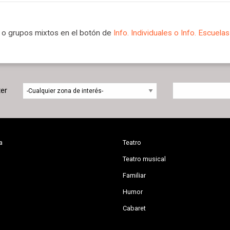
l o grupos mixtos en el botón de
Info. Individuales o Info. Escuela
ter
a
Teatro
Teatro musical
Familiar
Humor
Cabaret