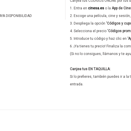
Canjea tus CÓDIGOS ONLINE por tus 
1. Entra en
cinesa.es
o la
App de Cin
YA DISPONIBILIDAD
2. Escoge una película, cine y sesión
3. Despliega la opción
'Códigos y cup
4. Selecciona el precio
'Códigos prom
5. Introduce tu código y haz clic en
'A
6. ¡Ya tienes tu precio! Finaliza la co
(Si no lo consigues, llámanos y te a
Canjea tus EN TAQUILLA:
Si lo prefieres, también puedes ir a la 
entrada.