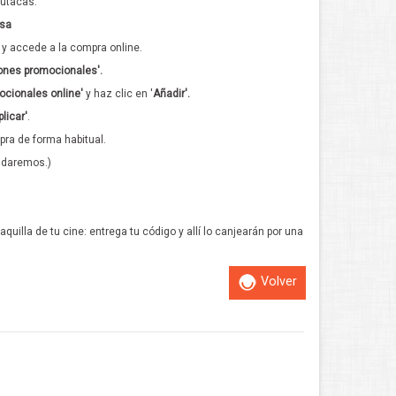
butacas:
esa
, y accede a la compra online.
ones promocionales'.
ocionales online'
y haz clic en '
Añadir'.
plicar'
.
mpra de forma habitual.
yudaremos.)
taquilla de tu cine: entrega tu código y allí lo canjearán por una
Volver