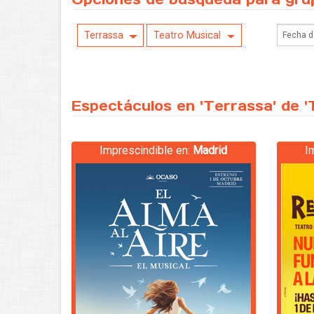
Terrassa
Teatro Musical
Espectáculos en 'Terrassa' de '
Imprescindible en:
Madrid
I