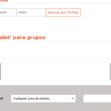
llet' para grupos
ter