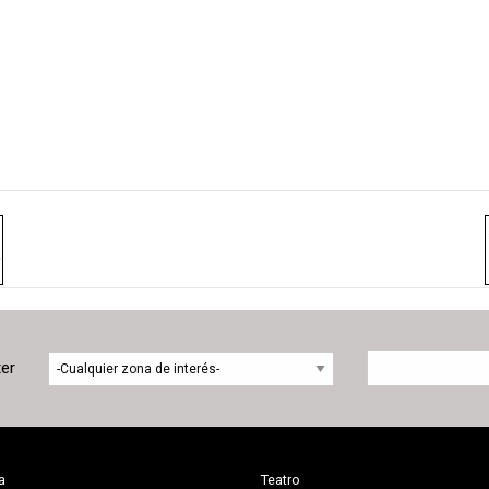
ter
a
Teatro