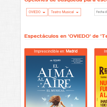
OVIEDO
Teatro Musical
Espectáculos en 'OVIEDO' de 'Te
Imprescindible en:
Madrid
I